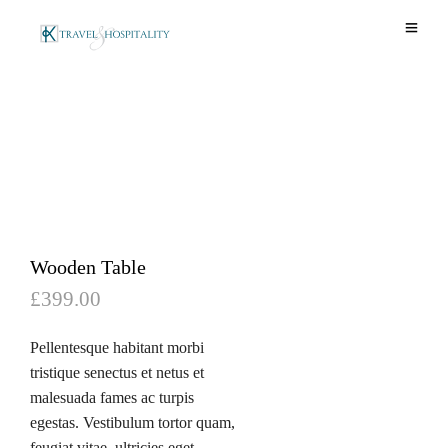
C
O
l
p
o
e
s
n
m
e
o
m
b
o
i
b
l
e
i
m
l
e
e
Wooden Table
n
m
u
£
399.00
e
n
Pellentesque habitant morbi
u
tristique senectus et netus et
malesuada fames ac turpis
egestas. Vestibulum tortor quam,
feugiat vitae, ultricies eget,